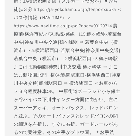
所：JA横浜都岡支店（メルカートつおか）▼から
徒歩３分 https://ja-yokohama.or.jp/tenpo/tsuoka ＜
バス停情報（NAVITIME）＞
https://www.navitime.co.jp/poi?node=00129714 農
協前(横浜市)のバス系統/路線 · 115:鶴ヶ峰駅-若葉台
中央[神奈川中央交通]鶴ヶ峰駅 ⇒ 若葉台中央（横
浜市） · 5:横浜駅西口-若葉台中央[神奈川中央交通]
若葉台中央（横浜市） ⇒ 横浜駅西口 · 5:鶴ヶ峰駅-
よこはま動物園[神奈川中央交通]鶴ヶ峰駅 ⇒ よこ
はま動物園北門 · 横04:鶴間駅東口-横浜駅西口[神奈
川中央交通]鶴間駅東口 ⇒ 横浜駅西口 ＜お車の方
＞３台程度駐車OK。 中原街道ズーラシアから保土
ヶ谷バイパス下川井インター方面に向かい、左に
スーパーアオキ、オートバックス、レッドバロン
と並ぶ。そのオートバックスとレッドバロンの間
の細道を左折し、すぐに右折。ガードレールがあ
るので要注意。その左手がブドウ園。 ＊お手洗